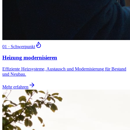
01
· Schwerpunkt
Heizung modernisieren
Effiziente Heizsysteme, Austausch und Modernisierung für Bestand
und Neubau.
Mehr erfahren